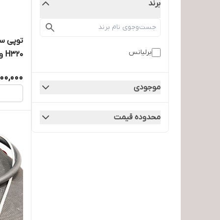
برند
برلیانس
H320 و کراس
200,000
موجودی
محدوده قیمت