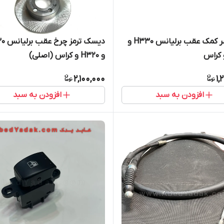
توپی سر کمک عقب برلیانس H330 و
دیسک ترم
و H320 و کراس (اصلی)
2,100,000
1,
افزودن به سبد
افزودن به سبد