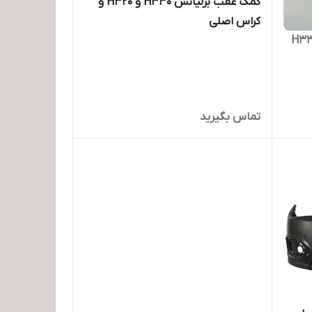
کمک عقب برلیانس H330 و H320 و
کراس اصلی
شیشه بالابر برلیانس H330
تماس بگیرید