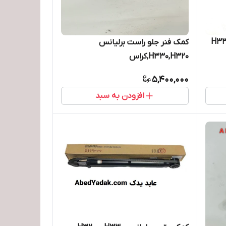
ز چرخ عقب برلیانس H330
کمک فنر جلو راست برلیانس
H330,H320,کراس
5,400,000
افزودن به سبد