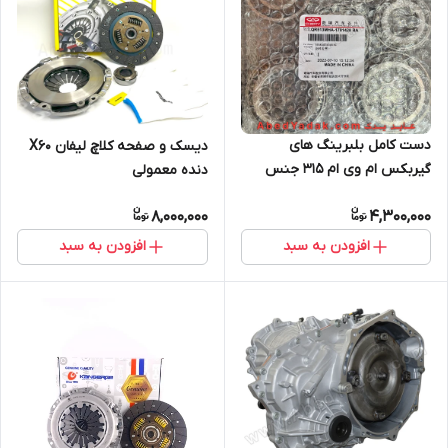
دست کامل بلبرینگ های
دیسک و صفحه کلاچ لیفان X60
گیربکس ام وی ام ۳۱۵ جنس
دنده معمولی
ژاپنی
8,000,000
4,300,000
افزودن به سبد
افزودن به سبد