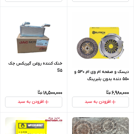
خنک کننده روغن گیربکس جک
S5
دیسک و صفحه ام وی ام 530 و
550 دنده بدون بلبرینگ
18,500,000
6,980,000
افزودن به سبد
افزودن به سبد