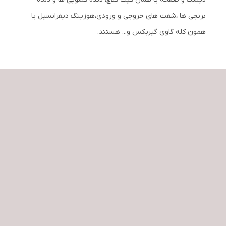
برنجی ها ،شفت های خروجی و ورودی،هوزینگ دیفرانسیل یا
همون کله گاوی گیربکس و... هستند.