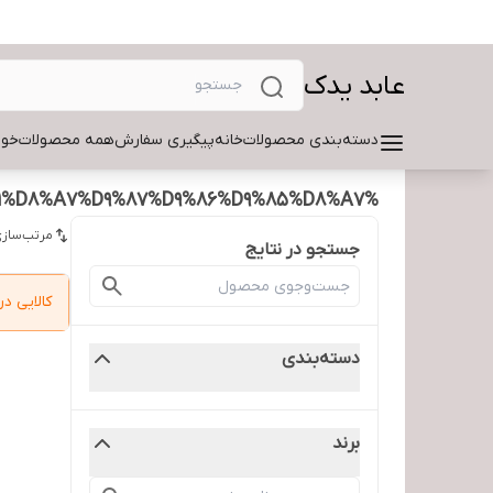
عابد یدک
دسته‌بندی محصولات
خانه
پیگیری سفارش
همه محصولات
خود
%D9%81%DB%8C%D9%88%D8%B2%20%D8%B1%D8%A7%D9%87%D9%86%D9%85%D8%A7
مرتب‌سازی
جستجو در نتایج
کالایی 
دسته‌بندی
برند