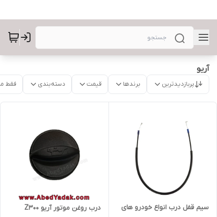
آریو
پربازدیدترین
برندها
قیمت
دسته‌بندی
فقط م
سیم قفل درب انواع خودرو های
درب روغن موتور آریو Z300