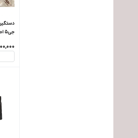
دستگیره
جی۵ اصلی
300,000