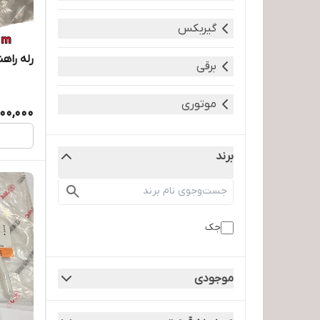
گیربکس
رله راهن
برقی
موتوری
800,000
برند
جک
موجودی