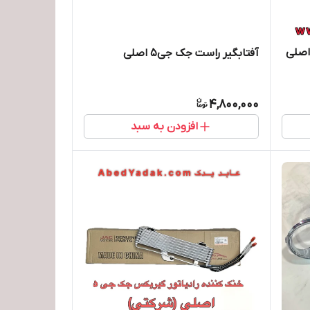
ر برف پاک کن و قیچی جی5 اصلی
آفتابگیر راست جک جی5 اصلی
4,800,000
افزودن به سبد