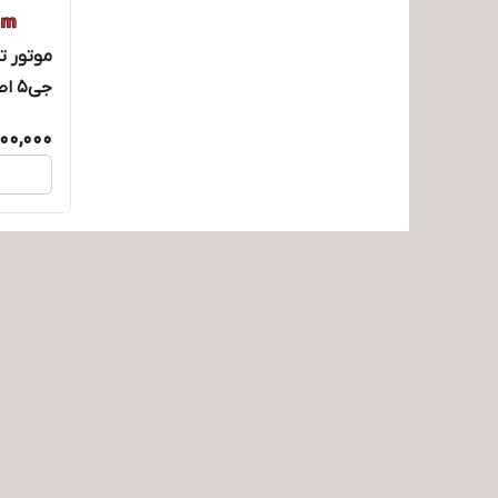
موتور ت
جی5 اصلی
800,000