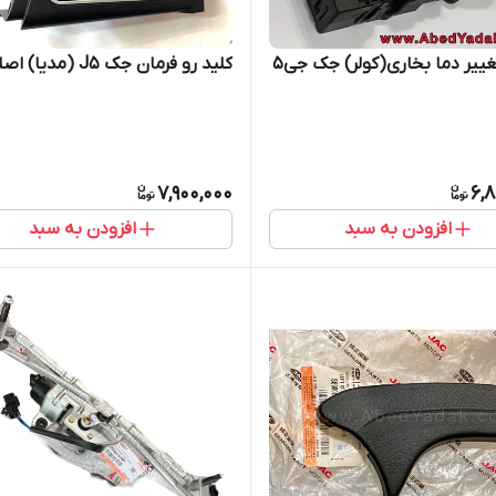
موتور تغییر دما بخاری(کولر) جک جی5
کلید رو فرمان جک J5 (مدیا) اصلی
7,900,000
6,
افزودن به سبد
افزودن به سبد