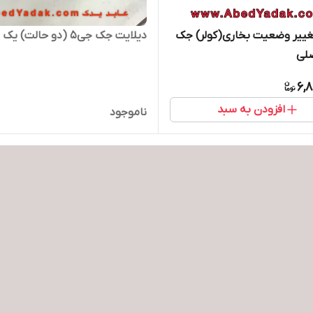
غییر وضعیت بخاری(کولر) جک
دیلایت جک جی۵ (دو حالت) یک جفت
6,
افزودن به سبد
ناموجود