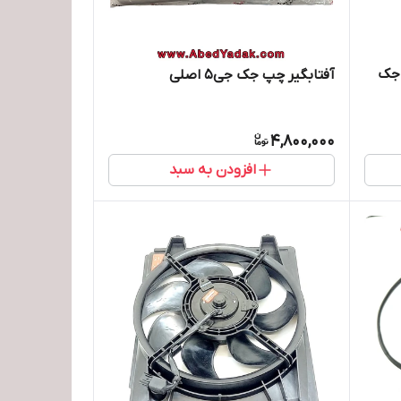
 جک
آفتابگیر چپ جک جی5 اصلی
4,800,000
افزودن به سبد