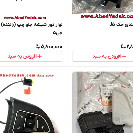
مای جک J5
نوار دور شیشه جلو چپ (راننده)
جی5
5,800,000
2,
افزودن به سبد
افزودن به سبد