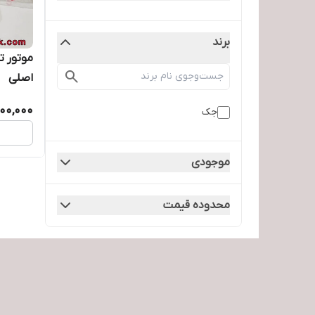
برند
اصلی
800,000
جک
موجودی
محدوده قیمت