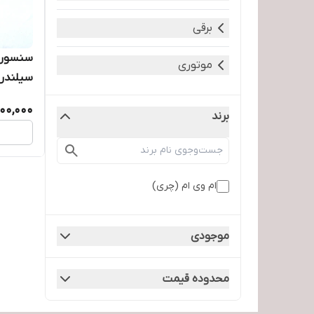
برقی
موتوری
سیلندر 
00,000
برند
ام وی ام (چری)
موجودی
محدوده قیمت