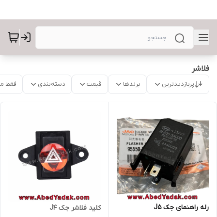
فلاشر
پربازدیدترین
برندها
قیمت
دسته‌بندی
فقط م
رله راهنمای جک J5
کلید فلاشر جک J4