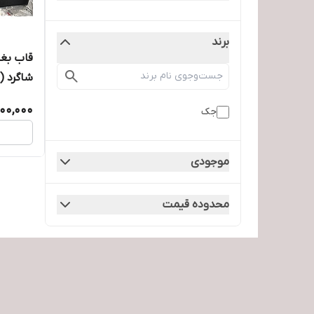
برند
شاگرد 
400,000
جک
موجودی
محدوده قیمت