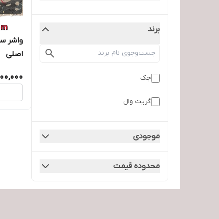
برند
اصلی
900,000
جک
گریت وال
موجودی
محدوده قیمت