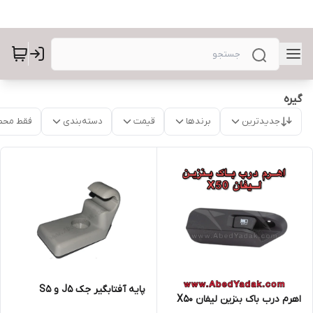
گیره
جدیدترین
برندها
قیمت
دسته‌بندی
فقط محص
پایه آفتابگیر جک J5 و S5
اهرم درب باک بنزین لیفان X50