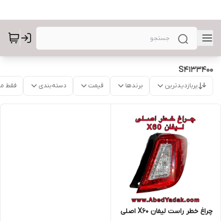
S4133400
پربازدیدترین
برندها
قیمت
دسته‌بندی
فقط م
چراغ خطر راست لیفان X60 اصلی