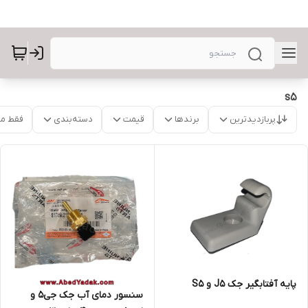
s5
پربازدیدترین
برندها
قیمت
دسته‌بندی
فقط م
پایه آفتابگیر جک J5 و S5
سنسور دمای آب جک جی۵ و