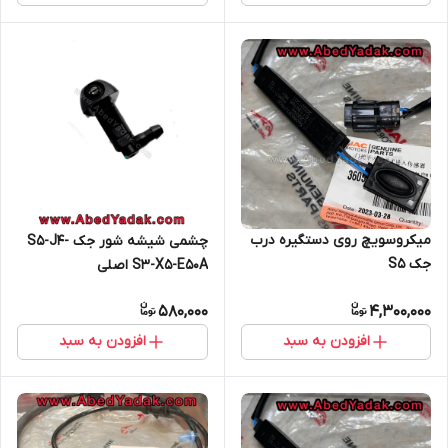
میکروسویچ روی دستگیره درب
چشمی شیشه شور جک S5-J4-
جک S5
S3-X5-E50A اصلی
580,000
4,300,000
افزودن به سبد
افزودن به سبد