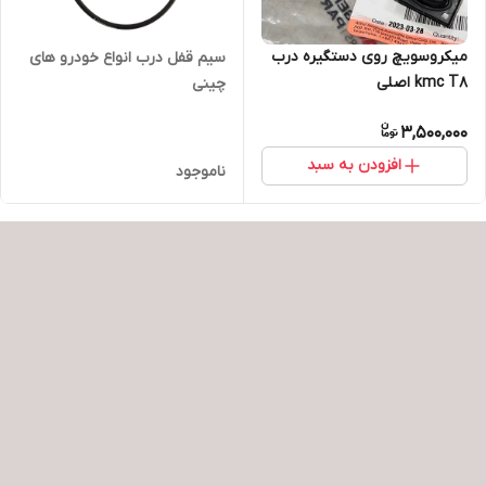
میکروسویچ روی دستگیره درب
سیم قفل درب انواع خودرو های
kmc T8 اصلی
چینی
3,500,000
افزودن به سبد
ناموجود