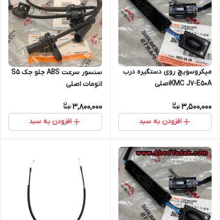
میکروسویچ روی دستگیره درب
سنسور سرعت ABS جلو جک S5
KMC J7-E50Aاصلی
اتومات اصلی
3,800,000
3,500,000
افزودن به سبد
افزودن به سبد