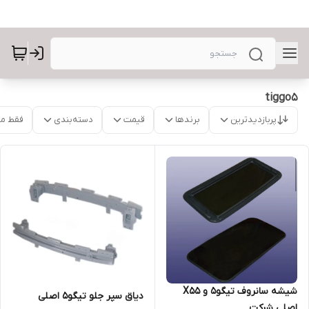
tiggo5
پربازدیدترین
برندها
قیمت
دسته‌بندی
فقط م
شیشه سانروف تیگو۵ و X55
دیاق سپر جلو تیگو۵ اصلی
اصلی شرکت